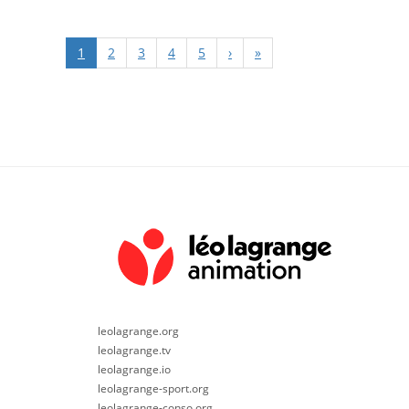
1
2
3
4
5
›
»
leolagrange.org
leolagrange.tv
leolagrange.io
leolagrange-sport.org
leolagrange-conso.org