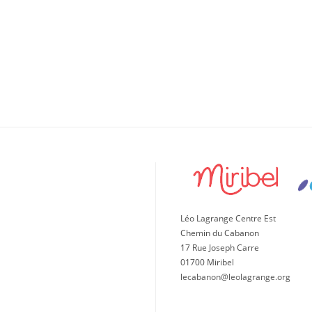
Léo Lagrange Centre Est
Chemin du Cabanon
17 Rue Joseph Carre
01700 Miribel
lecabanon@leolagrange.org