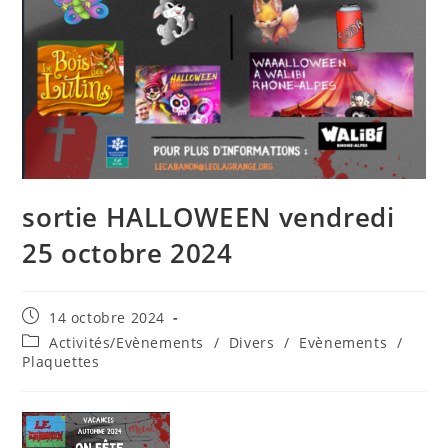
sortie HALLOWEEN vendredi
25 octobre 2024
Publication
14 octobre 2024
publiée :
Post
Activités/Evènements
/
Divers
/
Evènements
/
category:
Plaquettes