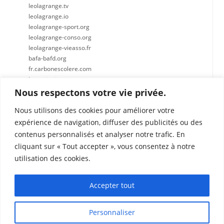
leolagrange.tv
leolagrange.io
leolagrange-sport.org
leolagrange-conso.org
leolagrange-vieasso.fr
bafa-bafd.org
fr.carbonescolere.com
lespetitscitoyens.com
leolagrange-recrute.fr
Nous respectons votre vie privée.
Nous utilisons des cookies pour améliorer votre
expérience de navigation, diffuser des publicités ou des
contenus personnalisés et analyser notre trafic. En
cliquant sur « Tout accepter », vous consentez à notre
Léo Lagrange Centre Est
utilisation des cookies.
Chemin du Cabanon
17 Rue Joseph Carre
01700 Miribel
Accepter tout
lecabanon@leolagrange.org
Personnaliser