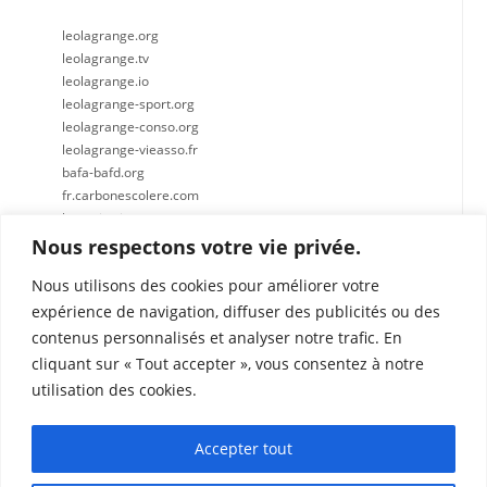
leolagrange.org
leolagrange.tv
leolagrange.io
leolagrange-sport.org
leolagrange-conso.org
leolagrange-vieasso.fr
bafa-bafd.org
fr.carbonescolere.com
lespetitscitoyens.com
leolagrange-recrute.fr
Nous respectons votre vie privée.
Nous utilisons des cookies pour améliorer votre
expérience de navigation, diffuser des publicités ou des
contenus personnalisés et analyser notre trafic. En
cliquant sur « Tout accepter », vous consentez à notre
Léo Lagrange Centre Est
utilisation des cookies.
Chemin du Cabanon
17 Rue Joseph Carre
01700 Miribel
Accepter tout
lecabanon@leolagrange.org