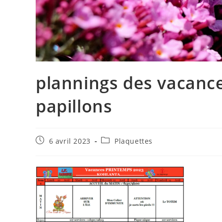
plannings des vacanc
papillons
Publication
Post
6 avril 2023
Plaquettes
publiée :
category: