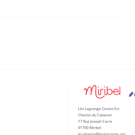
Léo Lagrange Centre Est
Chemin du Cabanon
17 Rue Joseph Carre
01700 Miribel
lecabanon@leolagrange.org