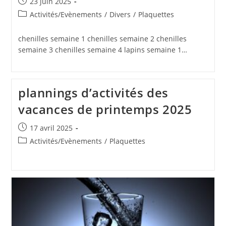
Publication
23 juin 2025
publiée :
Post
Activités/Evènements
/
Divers
/
Plaquettes
category:
chenilles semaine 1 chenilles semaine 2 chenilles
semaine 3 chenilles semaine 4 lapins semaine 1…
plannings d’activités des
vacances de printemps 2025
Publication
17 avril 2025
publiée :
Post
Activités/Evènements
/
Plaquettes
category: