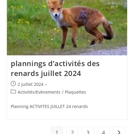
plannings d’activités des
renards juillet 2024
Publication
2 juillet 2024
publiée :
Post
Activités/Evènements
/
Plaquettes
category:
Planning ACTIVITES JUILLET 24 renards
1
2
3
4
Aller à 