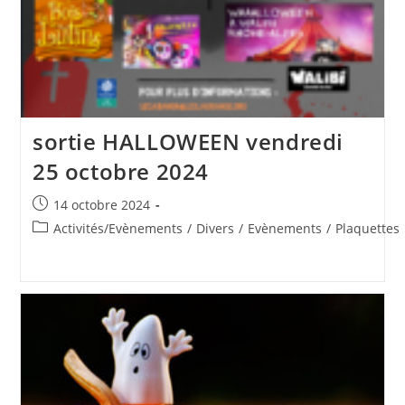
sortie HALLOWEEN vendredi
25 octobre 2024
Publication
14 octobre 2024
publiée :
Post
Activités/Evènements
/
Divers
/
Evènements
/
Plaquettes
category: